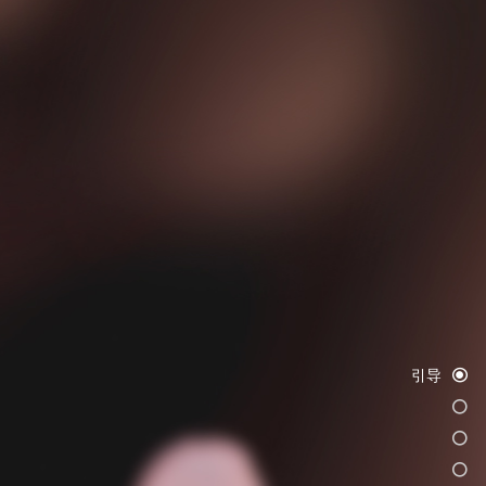
引导
引导
关于
服务
承诺
樱花
樱花