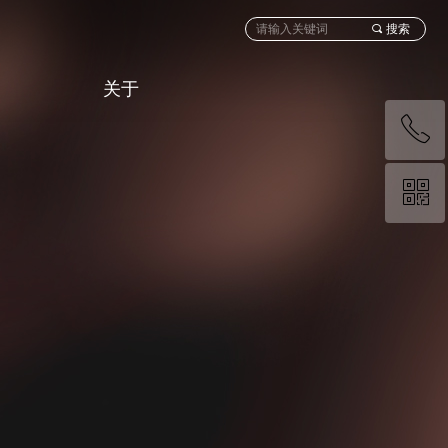
끠
搜索
关于
ꂅ
ꀥ
13194264018
微信二维码