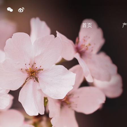
넇
너
首页